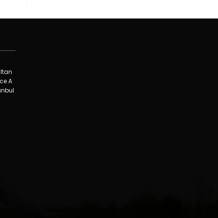
ltan
nce A
tanbul