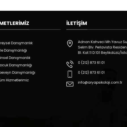
METLERIMIZ
İLETIŞIM
Adnan Kahveci Mh.Yavuz Su
ireysel Danışmanlık
Selim Blv. Perlavista Reside
ile Danışmanlığı
Bl. Kat:11 D:101 Beylikdüzü/İs
insel Danışmanlık
0 (212) 873 61 01
ocuk Danışmanlığı
0 (212) 873 61 01
beveyn Danışmanlığı
üm Hizmetlerimiz
info@aryapsikoloji.com.tr