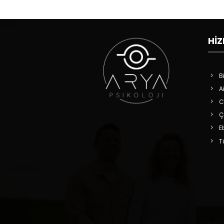
HIZ
B
A
C
Ç
E
T