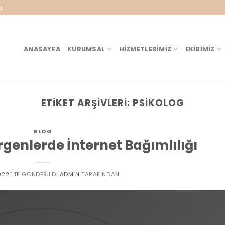
r
ANASAYFA
KURUMSAL
HIZMETLERIMIZ
EKIBIMIZ
ETIKET ARŞIVLERI:
PSIKOLOG
BLOG
genlerde İnternet Bağımlılığı
022
’' TE GÖNDERILDI
ADMIN
TARAFINDAN