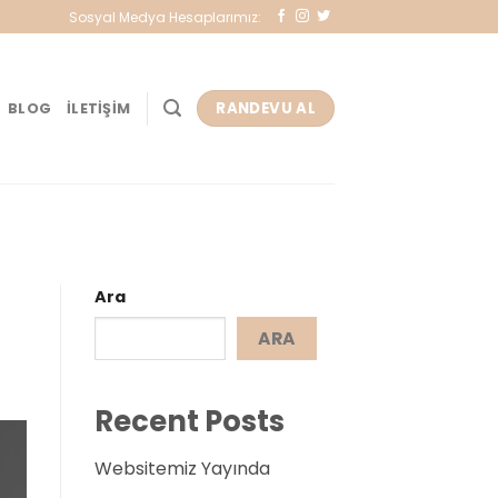
Sosyal Medya Hesaplarımız:
RANDEVU AL
BLOG
İLETIŞIM
Ara
ARA
Recent Posts
Websitemiz Yayında