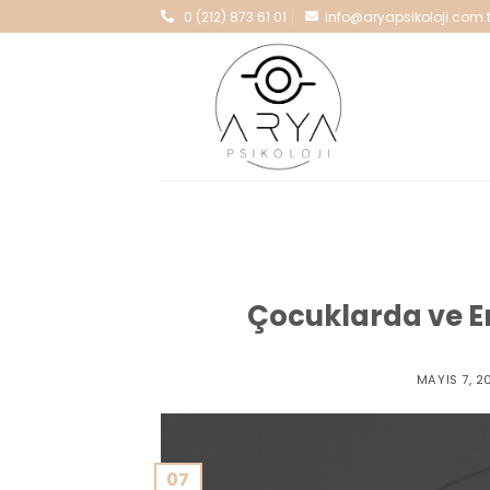
Skip
0 (212) 873 61 01
info@aryapsikoloji.com.t
to
content
Çocuklarda ve Er
MAYIS 7, 2
07