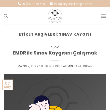
Skip
0 (212) 873 61 01
info@aryapsikoloji.com.tr
to
content
ETIKET ARŞIVLERI:
SINAV KAYGISI
BLOG
EMDR ile Sınav Kaygısını Çalışmak
MAYIS 7, 2022
’' TE GÖNDERILDI
ADMIN
TARAFINDAN
07
May